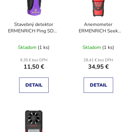
s
p
p
r
r
o
Stavebný detektor
Anemometer
o
d
ERMENRICH Ping SD20
ERMENRICH Seek
d
u
Violet
DN20
u
k
Skladom
(1 ks)
Skladom
(1 ks)
k
t
t
o
9,35 € bez DPH
28,41 € bez DPH
o
v
11,50 €
34,95 €
v
DETAIL
DETAIL