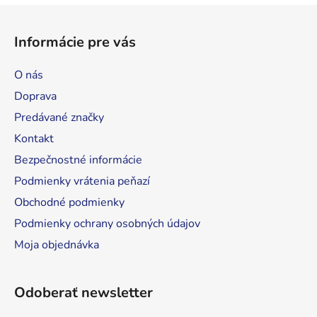
l
Z
á
á
d
Informácie pre vás
p
a
ä
c
O nás
t
i
Doprava
e
i
p
Predávané značky
e
r
Kontakt
v
Bezpečnostné informácie
k
y
Podmienky vrátenia peňazí
v
Obchodné podmienky
ý
Podmienky ochrany osobných údajov
p
i
Moja objednávka
s
u
Odoberať newsletter