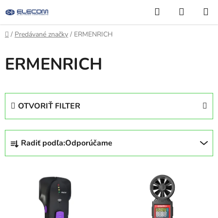
Prejsť
Hľadať
NÁKUP
na
KOŠÍK
obsah
Domov
/
Predávané značky
/
ERMENRICH
ERMENRICH
OTVORIŤ FILTER
R
Radiť podľa:
Odporúčame
a
d
V
e
ý
n
p
i
i
e