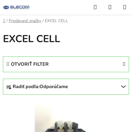
Prejsť
Hľadať
NÁKUP
na
KOŠÍK
obsah
Domov
/
Predávané značky
/
EXCEL CELL
EXCEL CELL
OTVORIŤ FILTER
R
Radiť podľa:
Odporúčame
a
d
V
e
ý
n
p
i
i
e