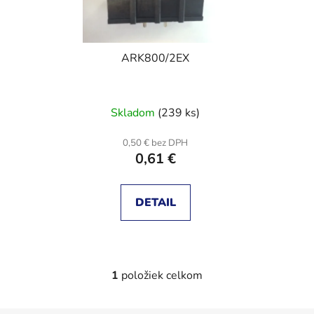
s
p
p
r
r
o
ARK800/2EX
o
d
d
u
u
k
Skladom
(239 ks)
k
t
t
o
0,50 € bez DPH
o
v
0,61 €
v
DETAIL
1
položiek celkom
O
v
l