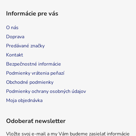
Z
á
á
d
Informácie pre vás
p
a
ä
c
O nás
t
i
Doprava
e
i
p
Predávané značky
e
r
Kontakt
v
Bezpečnostné informácie
k
y
Podmienky vrátenia peňazí
v
Obchodné podmienky
ý
Podmienky ochrany osobných údajov
p
i
Moja objednávka
s
u
Odoberať newsletter
Vložte svoj e-mail a my Vám budeme zasielať informácie