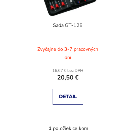
s
p
p
r
r
o
Sada GT-128
o
d
d
u
u
k
Zvyčajne do 3-7 pracovných
k
t
t
dní
o
o
v
16,67 € bez DPH
v
20,50 €
DETAIL
1
položiek celkom
O