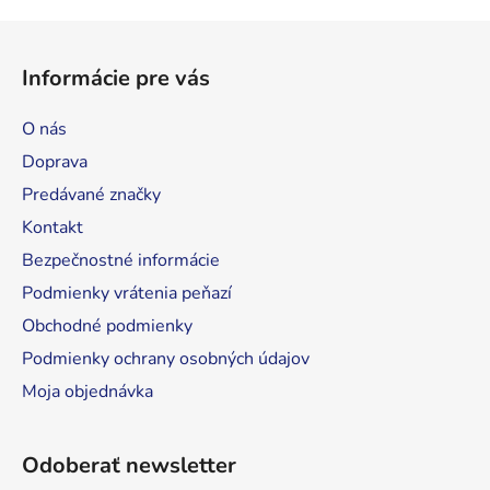
v
l
Z
á
á
d
Informácie pre vás
p
a
ä
c
O nás
t
i
Doprava
e
i
p
Predávané značky
e
r
Kontakt
v
Bezpečnostné informácie
k
y
Podmienky vrátenia peňazí
v
Obchodné podmienky
ý
Podmienky ochrany osobných údajov
p
i
Moja objednávka
s
u
Odoberať newsletter