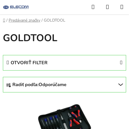
Prejsť
Hľadať
NÁKUP
na
KOŠÍK
obsah
Domov
/
Predávané značky
/
GOLDTOOL
GOLDTOOL
OTVORIŤ FILTER
R
Radiť podľa:
Odporúčame
a
d
V
e
ý
n
p
i
i
e