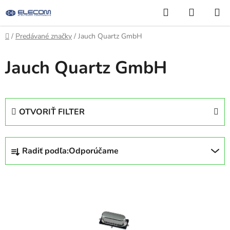
Prejsť
Hľadať
NÁKUP
na
KOŠÍK
obsah
Domov
/
Predávané značky
/
Jauch Quartz GmbH
Jauch Quartz GmbH
OTVORIŤ FILTER
R
Radiť podľa:
Odporúčame
a
d
V
e
ý
n
p
i
i
e