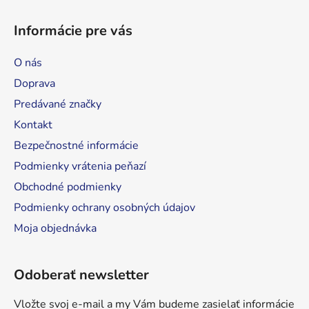
Z
á
á
d
Informácie pre vás
p
a
ä
c
O nás
t
i
Doprava
e
i
p
Predávané značky
e
r
Kontakt
v
Bezpečnostné informácie
k
y
Podmienky vrátenia peňazí
v
Obchodné podmienky
ý
Podmienky ochrany osobných údajov
p
i
Moja objednávka
s
u
Odoberať newsletter
Vložte svoj e-mail a my Vám budeme zasielať informácie