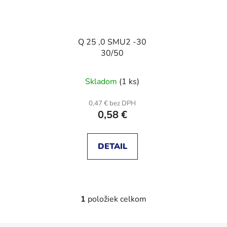
s
p
p
r
r
o
Q 25 ,0 SMU2 -30
o
d
30/50
d
u
u
k
Skladom
(1 ks)
k
t
t
o
0,47 € bez DPH
o
v
0,58 €
v
DETAIL
1
položiek celkom
O
v
l