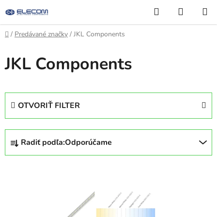
Prejsť
Hľadať
NÁKUP
na
KOŠÍK
obsah
Domov
/
Predávané značky
/
JKL Components
JKL Components
OTVORIŤ FILTER
R
Radiť podľa:
Odporúčame
a
d
V
e
ý
n
p
i
i
e