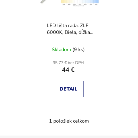
s
p
p
r
r
o
LED lišta rada: ZLF,
o
d
6000K, Biela, dĺžka
d
u
pásky: 310mm, 24V
u
k
Skladom
(9 ks)
k
t
t
o
35,77 € bez DPH
o
v
44 €
v
DETAIL
1
položiek celkom
O
v
l