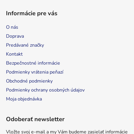
Z
á
á
d
Informácie pre vás
p
a
ä
c
O nás
t
i
Doprava
e
i
p
Predávané značky
e
r
Kontakt
v
Bezpečnostné informácie
k
y
Podmienky vrátenia peňazí
v
Obchodné podmienky
ý
Podmienky ochrany osobných údajov
p
i
Moja objednávka
s
u
Odoberať newsletter
Vložte svoj e-mail a my Vám budeme zasielať informácie