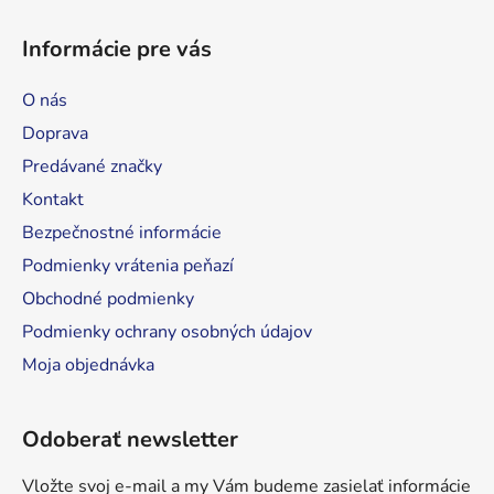
Z
á
á
d
Informácie pre vás
p
a
ä
c
O nás
t
i
Doprava
e
i
p
Predávané značky
e
r
Kontakt
v
Bezpečnostné informácie
k
y
Podmienky vrátenia peňazí
v
Obchodné podmienky
ý
Podmienky ochrany osobných údajov
p
i
Moja objednávka
s
u
Odoberať newsletter
Vložte svoj e-mail a my Vám budeme zasielať informácie