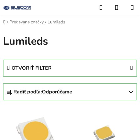
Prejsť
Hľadať
NÁKUP
na
KOŠÍK
obsah
Domov
/
Predávané značky
/
Lumileds
Lumileds
OTVORIŤ FILTER
R
Radiť podľa:
Odporúčame
a
d
V
e
ý
n
p
i
i
e