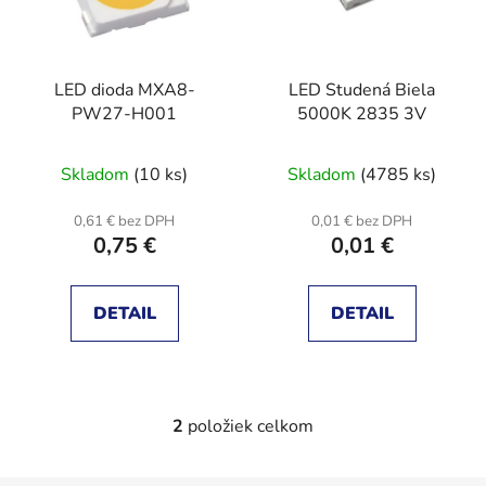
s
p
p
r
r
o
LED dioda MXA8-
LED Studená Biela
o
d
PW27-H001
5000K 2835 3V
d
u
u
k
Skladom
(10 ks)
Skladom
(4785 ks)
k
t
t
o
0,61 € bez DPH
0,01 € bez DPH
o
v
0,75 €
0,01 €
v
DETAIL
DETAIL
2
položiek celkom
O
v
l