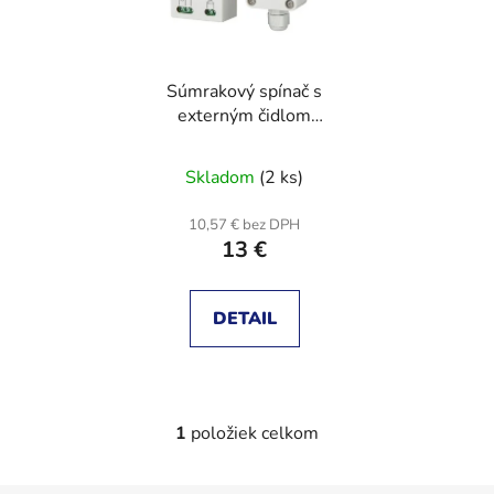
s
p
p
r
r
o
Súmrakový spínač s
o
d
externým čidlom
d
u
2300W MACLEAN
u
k
MCE35
Skladom
(2 ks)
k
t
t
o
10,57 € bez DPH
o
v
13 €
v
DETAIL
1
položiek celkom
O
v
l