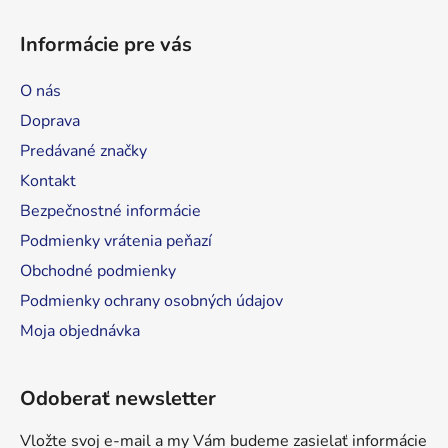
Z
á
á
d
Informácie pre vás
p
a
ä
c
O nás
t
i
Doprava
e
i
p
Predávané značky
e
r
Kontakt
v
Bezpečnostné informácie
k
y
Podmienky vrátenia peňazí
v
Obchodné podmienky
ý
Podmienky ochrany osobných údajov
p
i
Moja objednávka
s
u
Odoberať newsletter
Vložte svoj e-mail a my Vám budeme zasielať informácie