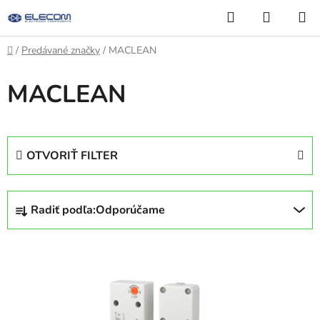
Prejsť
Hľadať
NÁKUP
na
KOŠÍK
obsah
Domov
/
Predávané značky
/
MACLEAN
MACLEAN
OTVORIŤ FILTER
R
Radiť podľa:
Odporúčame
a
d
V
e
ý
n
p
i
i
e