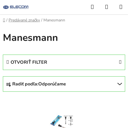
Prejsť
Hľadať
NÁKUP
na
KOŠÍK
obsah
Domov
/
Predávané značky
/
Manesmann
Manesmann
OTVORIŤ FILTER
R
Radiť podľa:
Odporúčame
a
d
V
e
ý
n
p
i
i
e