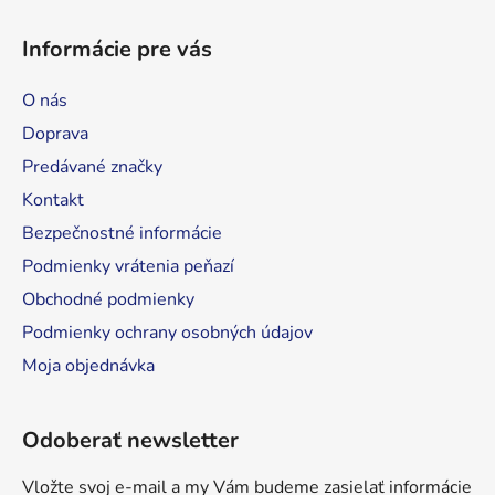
Z
á
á
d
Informácie pre vás
p
a
ä
c
O nás
t
i
Doprava
e
i
p
Predávané značky
e
r
Kontakt
v
Bezpečnostné informácie
k
y
Podmienky vrátenia peňazí
v
Obchodné podmienky
ý
Podmienky ochrany osobných údajov
p
i
Moja objednávka
s
u
Odoberať newsletter
Vložte svoj e-mail a my Vám budeme zasielať informácie