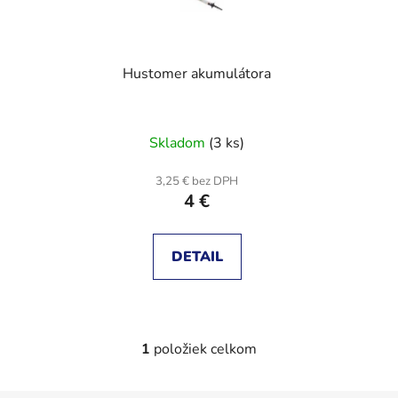
s
p
p
r
r
o
Hustomer akumulátora
o
d
d
u
u
k
Skladom
(3 ks)
k
t
t
o
3,25 € bez DPH
o
v
4 €
v
DETAIL
1
položiek celkom
O
v
l