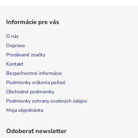
v
l
Z
á
á
d
Informácie pre vás
p
a
ä
c
O nás
t
i
Doprava
e
i
p
Predávané značky
e
r
Kontakt
v
Bezpečnostné informácie
k
y
Podmienky vrátenia peňazí
v
Obchodné podmienky
ý
Podmienky ochrany osobných údajov
p
i
Moja objednávka
s
u
Odoberať newsletter