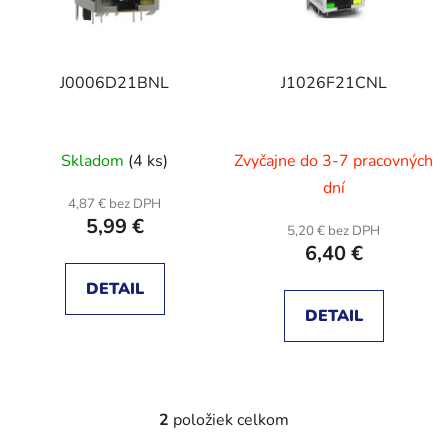
s
p
p
r
r
o
J0006D21BNL
J1026F21CNL
o
d
d
u
u
k
Skladom
(4 ks)
Zvyčajne do 3-7 pracovných
k
t
t
dní
o
4,87 € bez DPH
o
v
5,99 €
5,20 € bez DPH
v
6,40 €
DETAIL
DETAIL
2
položiek celkom
O