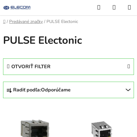
Prejsť
Hľadať
NÁKUP
na
KOŠÍK
obsah
Domov
/
Predávané značky
/
PULSE Electonic
PULSE Electonic
OTVORIŤ FILTER
R
Radiť podľa:
Odporúčame
a
d
V
e
ý
n
p
i
i
e