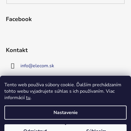
Facebook
Kontakt
info
@
elecom.sk
+421 907 909 719
Tento web používa súbory cookie. Ďalším prechádzaním
tohto webu vyjadrujete súhlas s ich používaním. Viac
Upozornenie!
informácií
tu
.
Vitajte na našej novej
stránke!
Zaregistrujte sa!
Nastavenie
Získate tým 5% zľavu na väčšinu
Vytvoril Shoptet
produktov!
Copyright 2026
Elecom
. Všetky práva vyhradené.