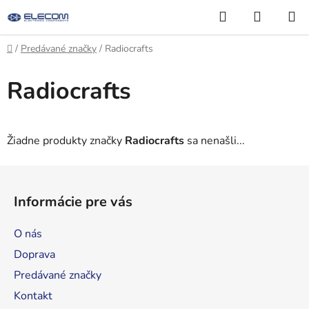
Prejsť
Hľadať
NÁKUP
na
KOŠÍK
obsah
Domov
/
Predávané značky
/
Radiocrafts
Radiocrafts
Žiadne produkty značky
Radiocrafts
sa nenašli...
Z
á
Informácie pre vás
p
ä
O nás
t
Doprava
i
Predávané značky
e
Kontakt