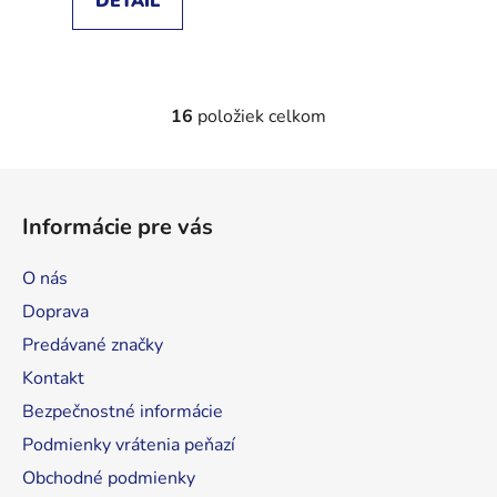
DETAIL
16
položiek celkom
O
v
l
Z
á
á
d
Informácie pre vás
p
a
ä
c
O nás
t
i
Doprava
e
i
p
Predávané značky
e
r
Kontakt
v
Bezpečnostné informácie
k
y
Podmienky vrátenia peňazí
v
Obchodné podmienky
ý