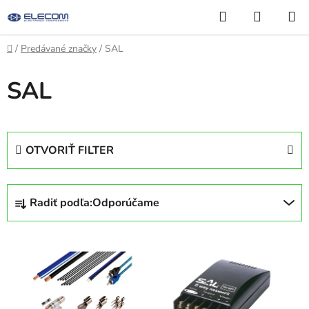
Prejsť
Hľadať
NÁKUP
na
KOŠÍK
obsah
Domov
/
Predávané značky
/
SAL
SAL
OTVORIŤ FILTER
R
Radiť podľa:
Odporúčame
a
d
V
e
ý
n
p
i
i
e