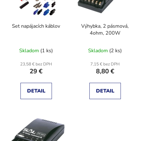
s
p
p
r
r
o
Set napájacích káblov
Výhybka, 2 pásmová,
o
d
4ohm, 200W
d
u
u
k
Skladom
(1 ks)
Skladom
(2 ks)
k
t
t
o
23,58 € bez DPH
7,15 € bez DPH
o
v
29 €
8,80 €
v
DETAIL
DETAIL