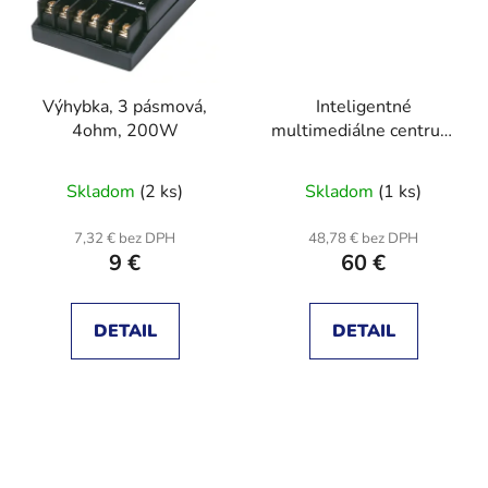
Výhybka, 3 pásmová,
Inteligentné
4ohm, 200W
multimediálne centrum
do auta, 7" LCD,
CarPlay, Android Auto,
Skladom
(2 ks)
Skladom
(1 ks)
Mirror Link
7,32 € bez DPH
48,78 € bez DPH
9 €
60 €
DETAIL
DETAIL