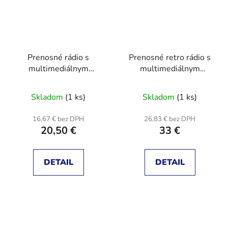
Prenosné rádio s
Prenosné retro rádio s
multimediálnym
multimediálnym
prehrávačom,
prehrávačom, Bluetooth
bezdrôtovým
reproduktorom, 3-
Skladom
(1 ks)
Skladom
(1 ks)
reproduktorom
pásmovým rádiom,
Bluetooth, 3-pásmov
prehr
16,67 € bez DPH
26,83 € bez DPH
20,50 €
33 €
DETAIL
DETAIL