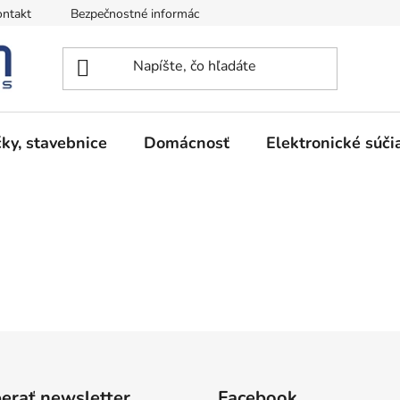
ntakt
Bezpečnostné informácie
Podmienky vrátenia peňazí
ky, stavebnice
Domácnosť
Elektronické súči
erať newsletter
Facebook