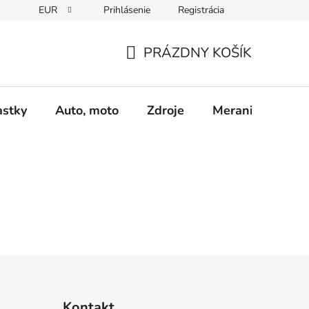
EUR
Prihlásenie
Registrácia
Obchodné podmienky
Podmienky ochrany osobných údajo
PRÁZDNY KOŠÍK
NÁKUPNÝ
KOŠÍK
astky
Auto, moto
Zdroje
Meranie - Spájk
Kontakt