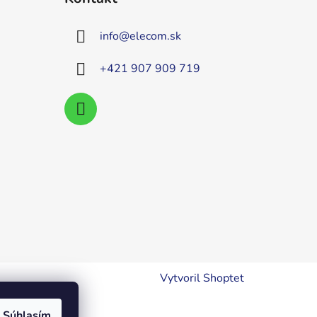
info
@
elecom.sk
+421 907 909 719
Vytvoril Shoptet
Súhlasím