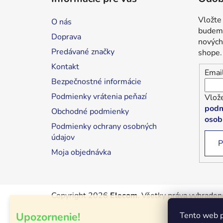
p
ä
Vložte
O nás
t
budeme
Doprava
i
nových
Predávané značky
shope.
e
Kontakt
Emai
Bezpečnostné informácie
Podmienky vrátenia peňazí
Vlože
podm
Obchodné podmienky
osob
Podmienky ochrany osobných
údajov
P
Moja objednávka
Copyright 2026
Elecom
. Všetky práva vyhraden
Upozornenie!
Tento web p