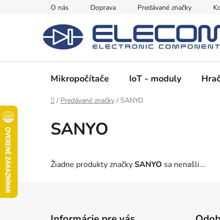
Prejsť
O nás
Doprava
Predávané značky
Ko
na
obsah
Mikropočítače
IoT - moduly
Hrač
Domov
/
Predávané značky
/
SANYO
SANYO
Žiadne produkty značky
SANYO
sa nenašli...
Z
á
Informácie pre vás
Odob