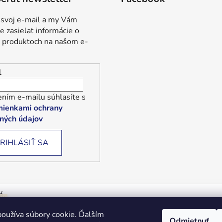
 svoj e-mail a my Vám
 zasielať informácie o
 produktoch na našom e-
l
ním e-mailu súhlasíte s
ienkami ochrany
ných údajov
RIHLÁSIŤ SA
é.
Tvoríme funkčné e-shopy
oužíva súbory cookie. Ďalším
Odmietnuť