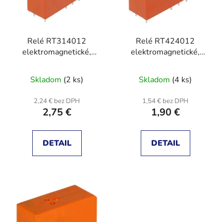
s
p
p
r
r
o
Relé RT314012
Relé RT424012
o
d
elektromagnetické,
elektromagnetické,
d
u
SPDT, Ucievky 12VDC,
DPDT, Ucievky: 12VDC,
u
k
Ikontakt max:16A
8A/250VAC, RT2
Skladom
(2 ks)
Skladom
(4 ks)
k
t
t
o
2,24 € bez DPH
1,54 € bez DPH
o
v
2,75 €
1,90 €
v
DETAIL
DETAIL