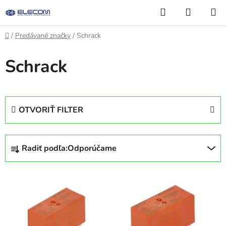
Prejsť
Hľadať
NÁKUP
na
KOŠÍK
obsah
Domov
/
Predávané značky
/
Schrack
Schrack
OTVORIŤ FILTER
R
Radiť podľa:
Odporúčame
a
d
V
e
ý
n
p
i
i
e