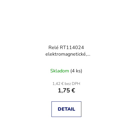
Relé RT114024
elektromagnetické,
SPDT, Ucievky 24VDC,
Ikontakt max:12A
Skladom
(4 ks)
1,42 € bez DPH
1,75 €
DETAIL