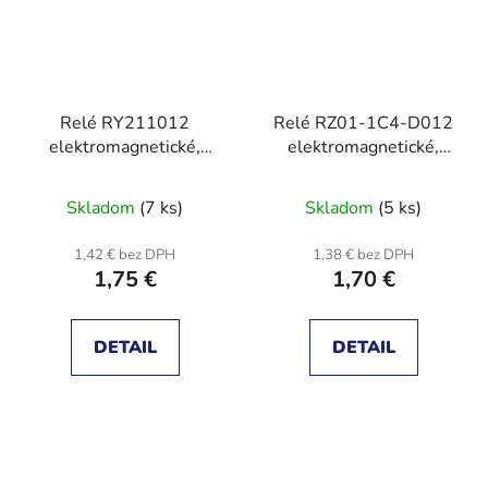
Relé RY211012
Relé RZ01-1C4-D012
elektromagnetické,
elektromagnetické,
SPDT, Ucievky: 12VDC,
SPDT, Ucievky: 12VDC,
Ikontakt max: 8A
12A/250VAC
Skladom
(7 ks)
Skladom
(5 ks)
1,42 € bez DPH
1,38 € bez DPH
1,75 €
1,70 €
DETAIL
DETAIL