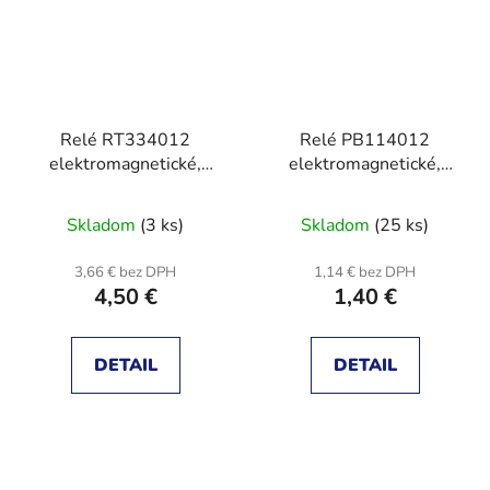
Relé RT334012
Relé PB114012
elektromagnetické,
elektromagnetické,
SPST-NO, Ucievky:
SPDT, Ucievky 12VDC,
12VDC, 16A/250VAC,
10A, 10A/250VAC
Skladom
(3 ks)
Skladom
(25 ks)
RT/5
3,66 € bez DPH
1,14 € bez DPH
4,50 €
1,40 €
DETAIL
DETAIL