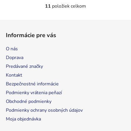
11
položiek celkom
O
v
l
Z
á
á
d
Informácie pre vás
p
a
ä
c
O nás
t
i
Doprava
e
i
p
Predávané značky
e
r
Kontakt
v
Bezpečnostné informácie
k
y
Podmienky vrátenia peňazí
v
Obchodné podmienky
ý
Podmienky ochrany osobných údajov
p
i
Moja objednávka
s