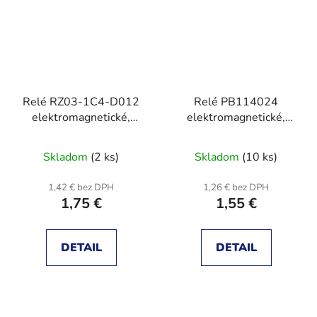
Relé RZ03-1C4-D012
Relé PB114024
elektromagnetické,
elektromagnetické,
SPDT, Ucievky: 12VDC,
SPDT, Ucievky 24VDC,
16A/250VAC
10A, 10A/250VAC
Skladom
(2 ks)
Skladom
(10 ks)
1,42 € bez DPH
1,26 € bez DPH
1,75 €
1,55 €
DETAIL
DETAIL