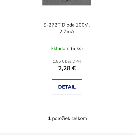
s
p
p
r
r
o
S-272T Dioda 100V ,
o
d
2,7mA
d
u
u
k
Skladom
(6 ks)
k
t
t
o
1,85 € bez DPH
o
v
2,28 €
v
DETAIL
1
položiek celkom
O
v
l