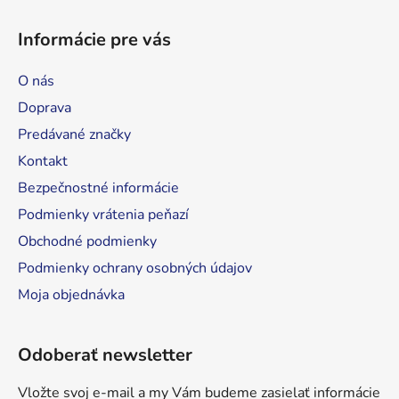
Z
á
á
d
Informácie pre vás
p
a
ä
c
O nás
t
i
Doprava
e
i
p
Predávané značky
e
r
Kontakt
v
Bezpečnostné informácie
k
y
Podmienky vrátenia peňazí
v
Obchodné podmienky
ý
Podmienky ochrany osobných údajov
p
i
Moja objednávka
s
u
Odoberať newsletter
Vložte svoj e-mail a my Vám budeme zasielať informácie