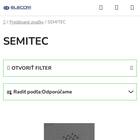
Prejsť
Hľadať
NÁKUP
na
KOŠÍK
obsah
Domov
/
Predávané značky
/
SEMITEC
SEMITEC
OTVORIŤ FILTER
R
Radiť podľa:
Odporúčame
a
d
V
e
ý
n
p
i
i
e