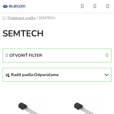
Prejsť
Hľadať
NÁKUP
na
KOŠÍK
obsah
Domov
/
Predávané značky
/
SEMTECH
SEMTECH
OTVORIŤ FILTER
R
Radiť podľa:
Odporúčame
a
d
V
e
ý
n
p
i
i
e