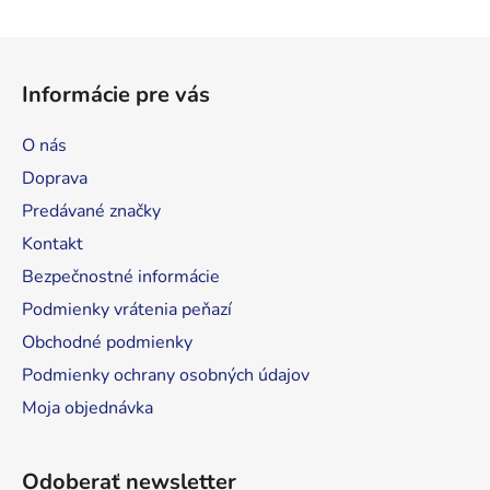
v
l
Z
á
á
d
Informácie pre vás
p
a
ä
c
O nás
t
i
Doprava
e
i
p
Predávané značky
e
r
Kontakt
v
Bezpečnostné informácie
k
y
Podmienky vrátenia peňazí
v
Obchodné podmienky
ý
Podmienky ochrany osobných údajov
p
i
Moja objednávka
s
u
Odoberať newsletter