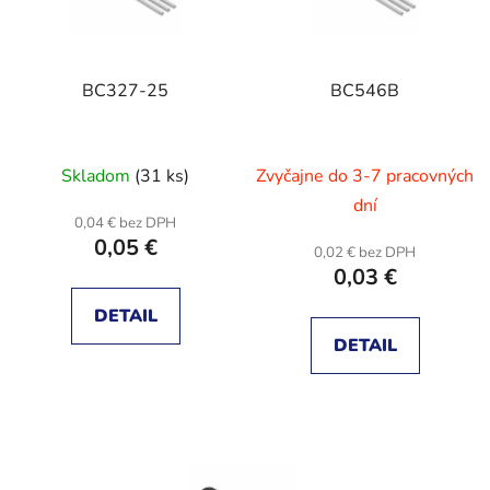
s
p
p
r
r
o
BC327-25
BC546B
o
d
d
u
u
k
Skladom
(31 ks)
Zvyčajne do 3-7 pracovných
k
t
t
dní
o
0,04 € bez DPH
o
v
0,05 €
0,02 € bez DPH
v
0,03 €
DETAIL
DETAIL