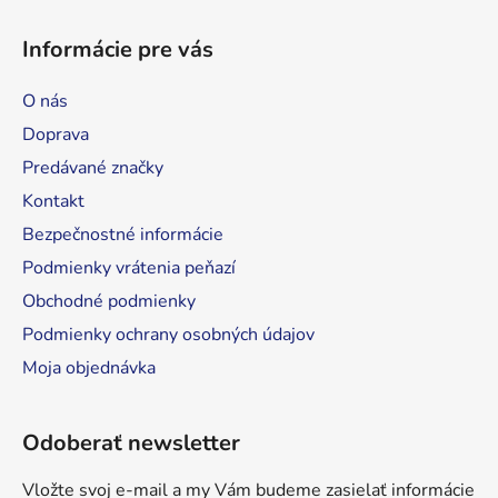
Z
á
á
d
Informácie pre vás
p
a
ä
c
O nás
t
i
Doprava
e
i
p
Predávané značky
e
r
Kontakt
v
Bezpečnostné informácie
k
y
Podmienky vrátenia peňazí
v
Obchodné podmienky
ý
Podmienky ochrany osobných údajov
p
i
Moja objednávka
s
u
Odoberať newsletter
Vložte svoj e-mail a my Vám budeme zasielať informácie