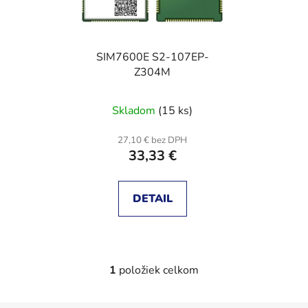
s
p
p
r
r
o
SIM7600E S2-107EP-
o
d
Z304M
d
u
u
k
Skladom
(15 ks)
k
t
t
o
27,10 € bez DPH
o
v
33,33 €
v
DETAIL
1
položiek celkom
O
v
l