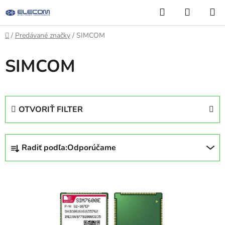
Prejsť
Hľadať
NÁKUP
na
KOŠÍK
obsah
Domov
/
Predávané značky
/
SIMCOM
SIMCOM
OTVORIŤ FILTER
R
Radiť podľa:
Odporúčame
a
d
V
e
ý
n
p
i
i
e