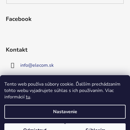
Facebook
Kontakt
info
@
elecom.sk
+421 907 909 719
Tento web používa súbory cookie. Ďalším prechádzaním
tohto webu vyjadrujete súhlas s ich používaním. Viac
Upozornenie!
informácií
tu
.
Vitajte na našej novej
stránke!
Zaregistrujte sa!
Nastavenie
Získate tým 5% zľavu na väčšinu
Vytvoril Shoptet
produktov!
Copyright 2026
Elecom
. Všetky práva vyhradené.