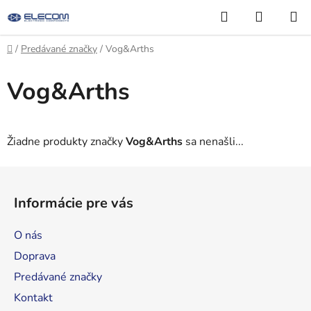
Prejsť
Hľadať
NÁKUP
na
KOŠÍK
obsah
Domov
/
Predávané značky
/
Vog&Arths
Vog&Arths
Žiadne produkty značky
Vog&Arths
sa nenašli...
Z
á
Informácie pre vás
p
ä
O nás
t
Doprava
i
Predávané značky
e
Kontakt