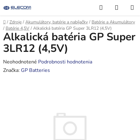
Prejsť
Hľadať
NÁKUP
na
KOŠÍK
obsah
Domov
/
Zdroje
/
Akumulátory, batérie a nabíjačky
/
Batérie a Akumulátory
/
Batérie 4,5V
/
Alkalická batéria GP Super 3LR12 (4,5V)
Alkalická batéria GP Super
3LR12 (4,5V)
Priemerné
Neohodnotené
Podrobnosti hodnotenia
hodnotenie
Značka:
GP Batteries
produktu
je
0,0
z
5
hviezdičiek.