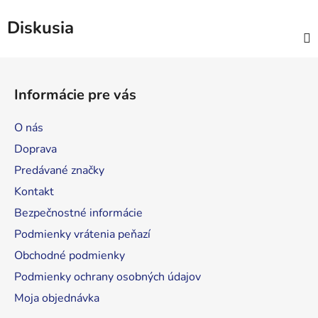
Diskusia
Z
á
Informácie pre vás
p
ä
O nás
t
Doprava
i
Predávané značky
e
Kontakt
Bezpečnostné informácie
Podmienky vrátenia peňazí
Obchodné podmienky
Podmienky ochrany osobných údajov
Moja objednávka