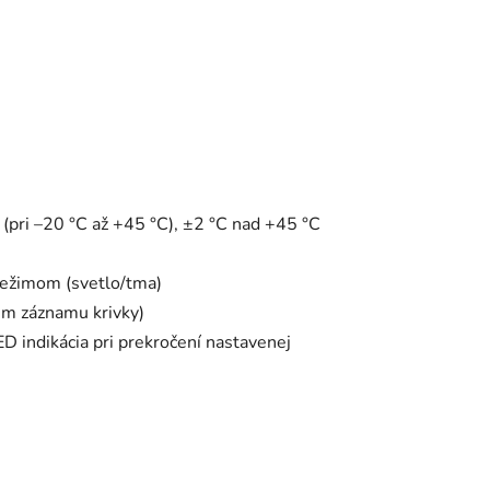
(pri –20 °C až +45 °C), ±2 °C nad +45 °C
 režimom (svetlo/tma)
im záznamu krivky)
D indikácia pri prekročení nastavenej