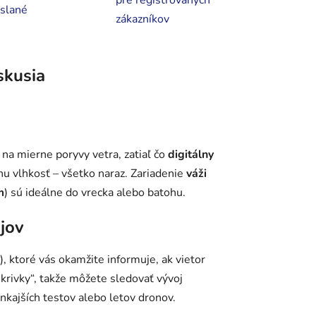
pre registrovaných
slané
zákazníkov
skusia
 na mierne poryvy vetra, zatiaľ čo
digitálny
vnu vlhkosť – všetko naraz. Zariadenie
váži
m
) sú ideálne do vrecka alebo batohu.
jov
e), ktoré vás okamžite informuje, ak vietor
krivky“, takže môžete sledovať vývoj
nkajších testov alebo letov dronov.