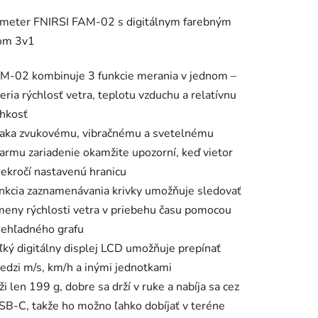
tu
eter FNIRSI FAM-02 s digitálnym farebným
jom 3v1
M-02 kombinuje 3 funkcie merania v jednom –
eria rýchlosť vetra, teplotu vzduchu a relatívnu
iek.
lhkosť
aka zvukovému, vibračnému a svetelnému
larmu zariadenie okamžite upozorní, keď vietor
rekročí nastavenú hranicu
nkcia zaznamenávania krivky umožňuje sledovať
meny rýchlosti vetra v priebehu času pomocou
rehľadného grafu
ľký digitálny displej LCD umožňuje prepínať
edzi m/s, km/h a inými jednotkami
ži len 199 g, dobre sa drží v ruke a nabíja sa cez
SB-C, takže ho možno ľahko dobíjať v teréne