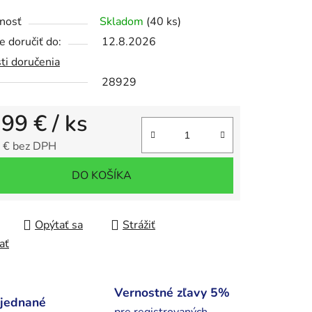
nosť
Skladom
(40 ks)
 doručiť do:
12.8.2026
ti doručenia
28929
,99 €
/ ks
 € bez DPH
tková cena:
DO KOŠÍKA
Opýtať sa
Strážiť
ať
Vernostné zľavy 5%
bjednané