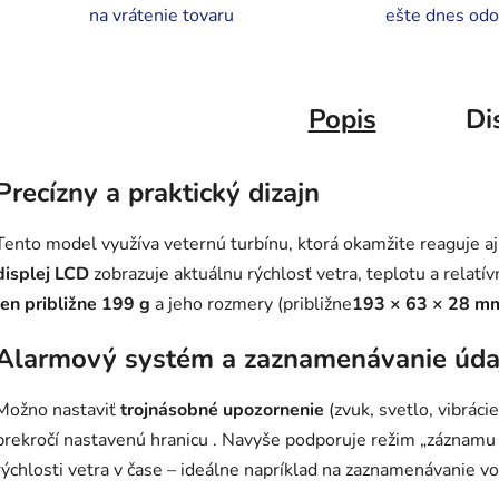
na vrátenie tovaru
ešte dnes odo
Popis
Di
Precízny a praktický dizajn
Tento model využíva veternú turbínu, ktorá okamžite reaguje aj
displej LCD
zobrazuje aktuálnu rýchlosť vetra, teplotu a relatí
len približne 199 g
a jeho rozmery (približne
193 × 63 × 28 m
Alarmový systém a zaznamenávanie úda
Možno nastaviť
trojnásobné upozornenie
(zvuk, svetlo, vibráci
prekročí nastavenú hranicu . Navyše podporuje režim „záznamu 
rýchlosti vetra v čase – ideálne napríklad na zaznamenávanie vo