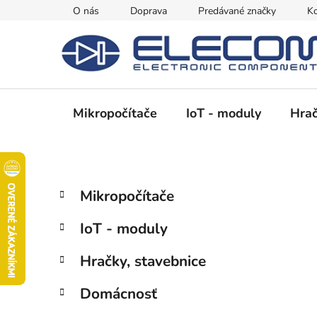
Prejsť
O nás
Doprava
Predávané značky
Ko
na
obsah
Mikropočítače
IoT - moduly
Hrač
B
K
Preskočiť
Mikropočítače
a
kategórie
o
t
č
IoT - moduly
e
n
g
ý
Hračky, stavebnice
ó
p
r
Domácnosť
i
a
e