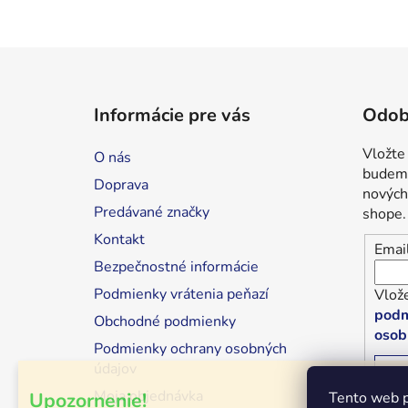
Z
á
Informácie pre vás
Odob
p
ä
Vložte
O nás
t
budeme
Doprava
i
nových
Predávané značky
shope.
e
Kontakt
Emai
Bezpečnostné informácie
Podmienky vrátenia peňazí
Vlože
podm
Obchodné podmienky
osob
Podmienky ochrany osobných
údajov
P
Moja objednávka
Upozornenie!
Tento web p