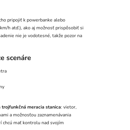
cho pripojiť k powerbanke alebo
km/h atď.), ako aj možnosť prispôsobiť si
riadenie nie je vodotesné, takže pozor na
ce scenáre
tra
ímy
 trojfunkčná meracia stanica
: vietor,
armami a možnosťou zaznamenávania
rí chcú mať kontrolu nad svojím