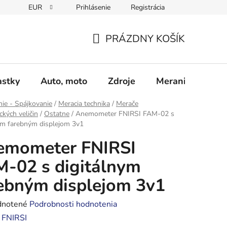
EUR
Prihlásenie
Registrácia
Obchodné podmienky
Podmienky ochrany osobných údajo
PRÁZDNY KOŠÍK
NÁKUPNÝ
KOŠÍK
astky
Auto, moto
Zdroje
Meranie - Spájk
ie - Spájkovanie
/
Meracia technika
/
Merače
ckých veličin
/
Ostatne
/
Anemometer FNIRSI FAM-02 s
ym farebným displejom 3v1
emometer FNIRSI
-02 s digitálnym
ebným displejom 3v1
rné
notené
Podrobnosti hodnotenia
enie
:
FNIRSI