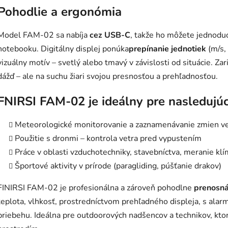
Pohodlie a ergonómia
Model FAM-02 sa nabíja
cez USB-C
, takže ho môžete jednodu
notebooku. Digitálny displej ponúka
prepínanie jednotiek
(m/s, 
vizuálny motív – svetlý alebo tmavý v závislosti od situácie. Za
dážď – ale na suchu žiari svojou presnosťou a prehľadnosťou.
FNIRSI FAM-02 je ideálny pre nasledujú
Meteorologické monitorovanie a zaznamenávanie zmien ve
Použitie s dronmi – kontrola vetra pred vypustením
Práce v oblasti vzduchotechniky, stavebníctva, meranie kl
Športové aktivity v prírode (paragliding, púšťanie drakov)
FINIRSI FAM-02 je profesionálna a zároveň pohodlne
prenosná
teplota, vlhkosť, prostredníctvom prehľadného displeja, s al
priebehu. Ideálna pre outdoorových nadšencov a technikov, kto