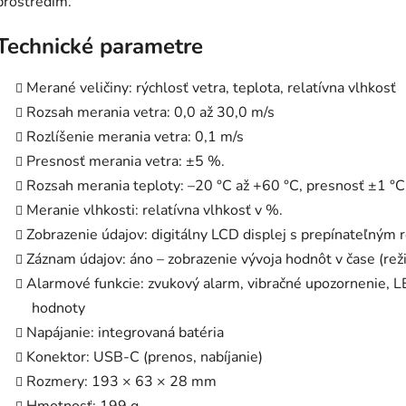
prostredím.
Technické parametre
Merané veličiny: rýchlosť vetra, teplota, relatívna vlhkosť
Rozsah merania vetra: 0,0 až 30,0 m/s
Rozlíšenie merania vetra: 0,1 m/s
Presnosť merania vetra: ±5 %.
Rozsah merania teploty: –20 °C až +60 °C, presnosť ±1 °C 
Meranie vlhkosti: relatívna vlhkosť v %.
Zobrazenie údajov: digitálny LCD displej s prepínateľným
Záznam údajov: áno – zobrazenie vývoja hodnôt v čase (rež
Alarmové funkcie: zvukový alarm, vibračné upozornenie, LE
hodnoty
Napájanie: integrovaná batéria
Konektor: USB-C (prenos, nabíjanie)
Rozmery: 193 × 63 × 28 mm
Hmotnosť: 199 g