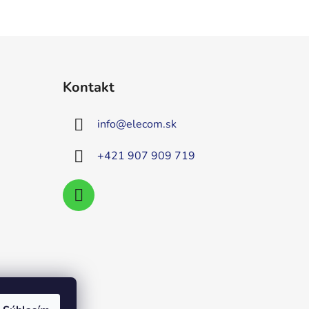
Kontakt
info
@
elecom.sk
+421 907 909 719