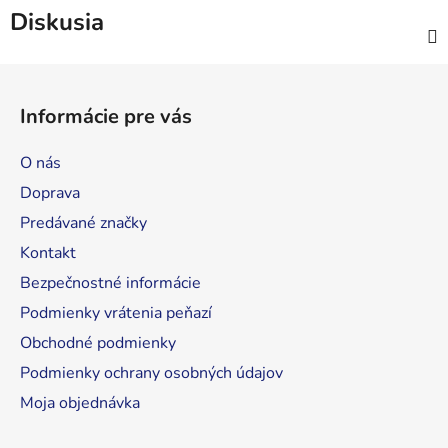
Diskusia
Z
á
Informácie pre vás
p
ä
O nás
t
Doprava
i
Predávané značky
e
Kontakt
Bezpečnostné informácie
Podmienky vrátenia peňazí
Obchodné podmienky
Podmienky ochrany osobných údajov
Moja objednávka