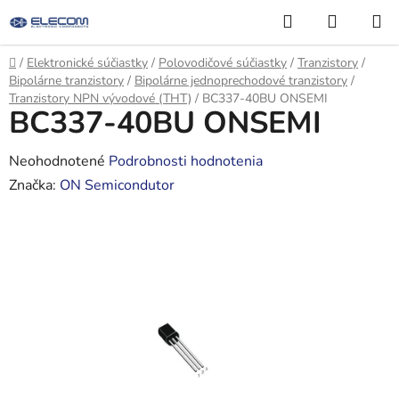
Prejsť
Hľadať
NÁKUP
na
KOŠÍK
obsah
Domov
/
Elektronické súčiastky
/
Polovodičové súčiastky
/
Tranzistory
/
Bipolárne tranzistory
/
Bipolárne jednoprechodové tranzistory
/
Tranzistory NPN vývodové (THT)
/
BC337-40BU ONSEMI
BC337-40BU ONSEMI
Priemerné
Neohodnotené
Podrobnosti hodnotenia
hodnotenie
Značka:
ON Semicondutor
produktu
je
0,0
z
5
hviezdičiek.