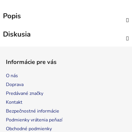
Popis
Diskusia
Z
á
Informácie pre vás
p
ä
O nás
t
Doprava
i
Predávané značky
e
Kontakt
Bezpečnostné informácie
Podmienky vrátenia peňazí
Obchodné podmienky