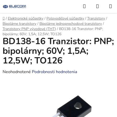
Prejsť
Hľadať
NÁKUP
na
KOŠÍK
obsah
Domov
/
Elektronické súčiastky
/
Polovodičové súčiastky
/
Tranzistory
/
Bipolárne tranzistory
/
Bipolárne jednoprechodové tranzistory
/
Tranzistory PNP vývodové (THT)
/
BD138-16 Tranzistor: PNP;
bipolárny; 60V; 1,5A; 12,5W; TO126
BD138-16 Tranzistor: PNP;
bipolárny; 60V; 1,5A;
12,5W; TO126
Priemerné
Neohodnotené
Podrobnosti hodnotenia
hodnotenie
produktu
je
0,0
z
5