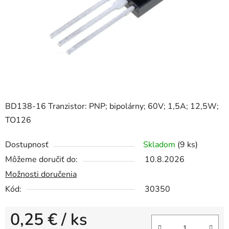
hviezdičiek.
BD138-16 Tranzistor: PNP; bipolárny; 60V; 1,5A; 12,5W;
TO126
Dostupnosť
Skladom
(9 ks)
Môžeme doručiť do:
10.8.2026
Možnosti doručenia
Kód:
30350
0,25 €
/ ks