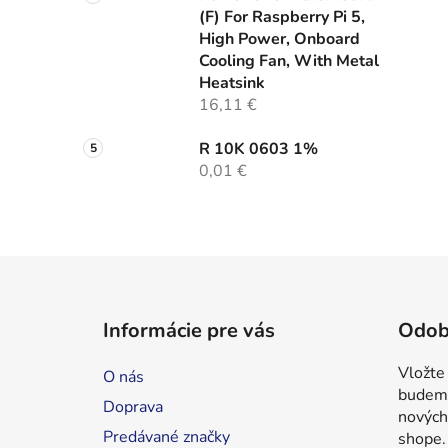
(F) For Raspberry Pi 5,
High Power, Onboard
Cooling Fan, With Metal
Heatsink
16,11 €
R 10K 0603 1%
0,01 €
Z
á
Informácie pre vás
Odob
p
ä
Vložte
O nás
t
budeme
Doprava
i
nových
Predávané značky
shope.
e