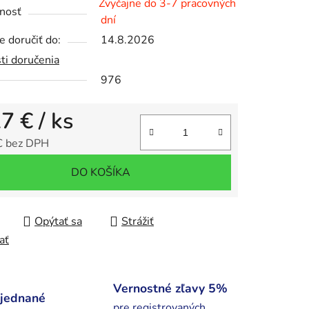
Zvyčajne do 3-7 pracovných
nosť
dní
 doručiť do:
14.8.2026
iek.
ti doručenia
976
27 €
/ ks
€ bez DPH
tková cena:
DO KOŠÍKA
Opýtať sa
Strážiť
ať
Vernostné zľavy 5%
bjednané
pre registrovaných