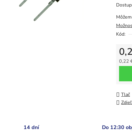
z
Dostup
5
Môžeme
hviezdič
Možnos
Kód:
0,
0,22 
Jedno
Tlač
Zdieľ
14 dní
Do 12:30 o