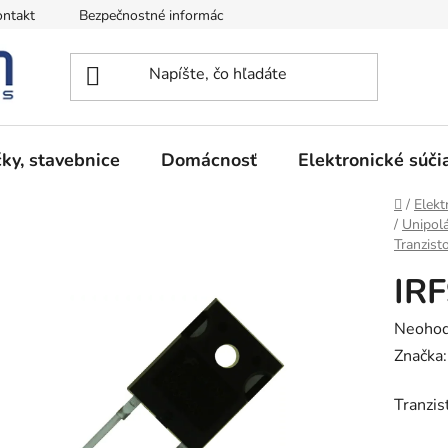
ntakt
Bezpečnostné informácie
Podmienky vrátenia peňazí
ky, stavebnice
Domácnosť
Elektronické súči
Domov
/
Elekt
/
Unipolá
Tranzist
IR
Prieme
Neohod
hodnot
Značka
produk
Tranzi
je
0,0