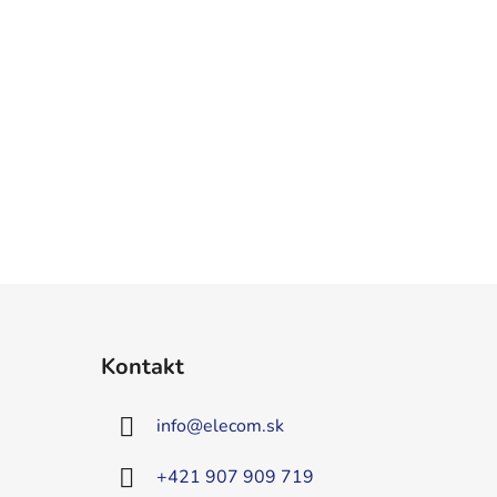
Kontakt
info
@
elecom.sk
+421 907 909 719