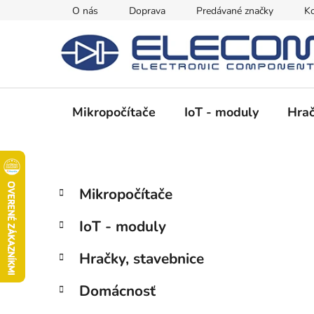
Prejsť
O nás
Doprava
Predávané značky
Ko
na
obsah
Mikropočítače
IoT - moduly
Hrač
B
K
Preskočiť
Mikropočítače
a
kategórie
o
t
č
IoT - moduly
e
n
g
ý
Hračky, stavebnice
ó
p
r
Domácnosť
i
a
e