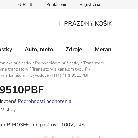
EUR
Prihlásenie
Registrácia
Obchodné podmienky
Podmienky ochrany osobných údajo
PRÁZDNY KOŠÍK
NÁKUPNÝ
KOŠÍK
astky
Auto, moto
Zdroje
Meranie - Spájk
ronické súčiastky
/
Polovodičové súčiastky
/
Tranzistory
rne tranzistory
/
Tranzistory s kanálom typu P
/
ory s kanálom P vývodové (THT)
/
IRF9510PBF
F9510PBF
rné
notené
Podrobnosti hodnotenia
enie
:
Vishay
tu
stor P-MOSFET unipolárny; -100V; -4A