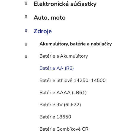
n
Elektronické súčiastky
e
l
Auto, moto
Zdroje
Akumulátory, batérie a nabíjačky
Batérie a Akumulátory
Batérie AA (R6)
Batérie lithiové 14250, 14500
Batérie AAAA (LR61)
Batérie 9V (6LF22)
Batérie 18650
Batérie Gombíkové CR