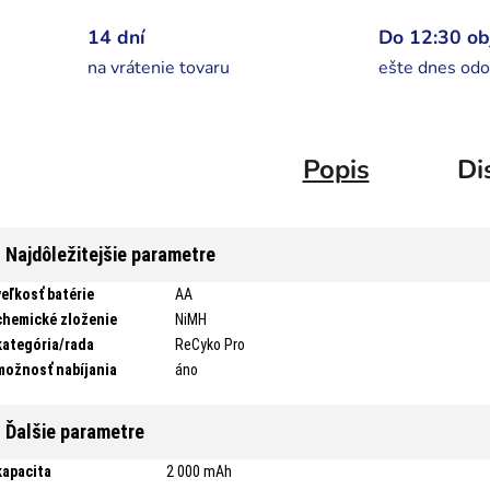
14 dní
Do 12:30 o
na vrátenie tovaru
ešte dnes odo
Popis
Di
Najdôležitejšie parametre
veľkosť batérie
AA
chemické zloženie
NiMH
kategória/rada
ReCyko Pro
možnosť nabíjania
áno
Ďalšie parametre
kapacita
2 000 mAh