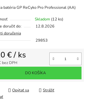
tu
ia batéria GP ReCyko Pro Professional (AA)
nosť
Skladom
(12 ks)
 doručiť do:
12.8.2026
ti doručenia
iek.
29853
20 €
/ ks
€ bez DPH
tková cena:
DO KOŠÍKA
Opýtať sa
Strážiť
ať