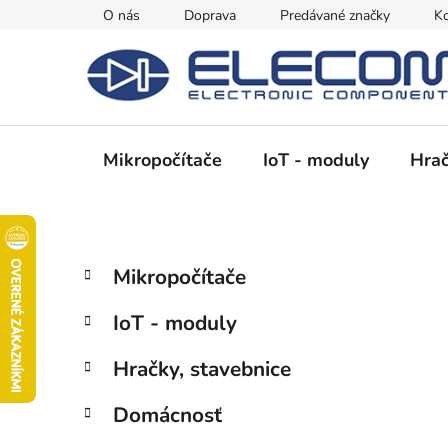
Prejsť
O nás
Doprava
Predávané značky
Ko
na
obsah
Mikropočítače
IoT - moduly
Hrač
B
K
Preskočiť
Mikropočítače
a
kategórie
o
t
č
IoT - moduly
e
n
g
ý
Hračky, stavebnice
ó
p
r
Domácnosť
i
a
e