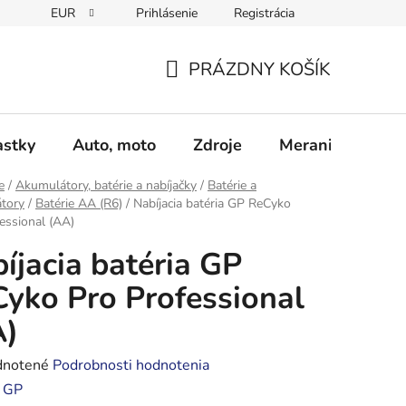
EUR
Prihlásenie
Registrácia
Obchodné podmienky
Podmienky ochrany osobných údajo
PRÁZDNY KOŠÍK
NÁKUPNÝ
KOŠÍK
astky
Auto, moto
Zdroje
Meranie - Spájk
e
/
Akumulátory, batérie a nabíjačky
/
Batérie a
tory
/
Batérie AA (R6)
/
Nabíjacia batéria GP ReCyko
essional (AA)
íjacia batéria GP
yko Pro Professional
A)
rné
notené
Podrobnosti hodnotenia
enie
:
GP