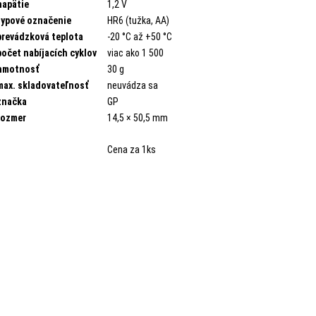
napätie
1,2 V
typové označenie
HR6 (tužka, AA)
prevádzková teplota
-20 °C až +50 °C
počet nabíjacích cyklov
viac ako 1 500
hmotnosť
30 g
max. skladovateľnosť
neuvádza sa
značka
GP
rozmer
14,5 × 50,5 mm
Cena za 1ks