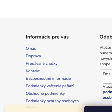
Z
á
Informácie pre vás
Odob
p
ä
Vložte
O nás
t
budeme
Doprava
i
nových
Predávané značky
shope.
e
Kontakt
Emai
Bezpečnostné informácie
Podmienky vrátenia peňazí
Vlože
podm
Obchodné podmienky
osob
Podmienky ochrany osobných
údajov
P