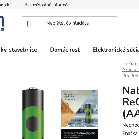
ntakt
Bezpečnostné informácie
Podmienky vrátenia peňazí
ky, stavebnice
Domácnosť
Elektronické súči
Domov
/
Zdroj
Akumulá
Pro Prof
Nab
ReC
(A
Prieme
Neohod
hodnot
Značka