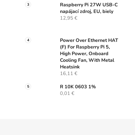
Raspberry Pi 27W USB-C
napájací zdroj, EU, biely
12,95 €
Power Over Ethernet HAT
(F) For Raspberry Pi 5,
High Power, Onboard
Cooling Fan, With Metal
Heatsink
16,11 €
R 10K 0603 1%
0,01 €
Z