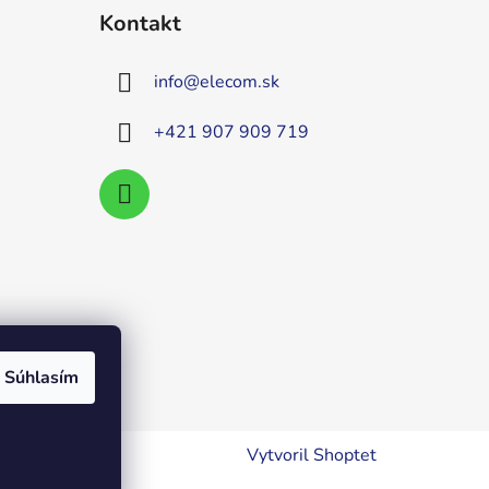
Kontakt
info
@
elecom.sk
+421 907 909 719
Súhlasím
Vytvoril Shoptet