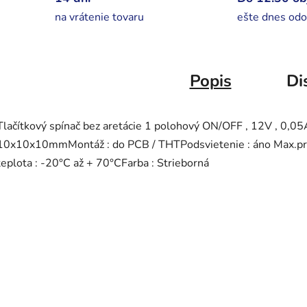
na vrátenie tovaru
ešte dnes odo
Popis
Di
Tlačítkový spínač bez aretácie 1 polohový ON/OFF , 12V , 0,05
10x10x10mmMontáž : do PCB / THTPodsvietenie : áno Max.pr
teplota : -20°C až + 70°CFarba : Strieborná