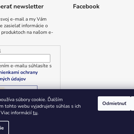
erať newsletter
Facebook
 svoj e-mail a my Vám
 zasielať informácie o
 produktoch na našom e-
l
ním e-mailu súhlasíte s
ienkami ochrany
ných údajov
RIHLÁSIŤ SA
oužíva súbory cookie. Ďalším
Odmietnuť
m tohto webu vyjadrujete súhlas s ich
 Viac informácií
tu
.
é.
ie
Tvoríme funkčné e-shopy