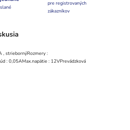
pre registrovaných
slané
zákazníkov
skusia
A , striebornýRozmery :
úd : 0,05AMax.napätie : 12VPrevádzková