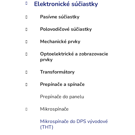
n
Elektronické súčiastky
e
l
Pasívne súčiastky
Polovodičové súčiastky
Mechanické prvky
Optoelektrické a zobrazovacie
prvky
Transformátory
Prepínače a spínače
Prepínače do panelu
Mikrospínače
Mikrospínače do DPS vývodové
(THT)