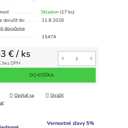
nosť
Skladom
(17 ks)
 doručiť do:
11.8.2026
ti doručenia
iek.
15474
83 €
/ ks
€ bez DPH
tková cena:
DO KOŠÍKA
Opýtať sa
Strážiť
ať
Vernostné zľavy 5%
bjednané