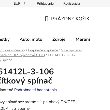
EUR
Prihlásenie
Registrácia
Obchodné podmienky
Podmienky ochrany osobných údajo
PRÁZDNY KOŠÍK
NÁKUPNÝ
KOŠÍK
astky
Auto, moto
Zdroje
Meranie - Spájk
ronické súčiastky
/
Prepínače a spínače
/
Mikrospínače
/
ínače do DPS vývodové (THT)
/
PB61412L-3-106
ý spínač
61412L-3-106
čítkový spínač
rné
notené
Podrobnosti hodnotenia
enie
ový spínač bez aretácie 1 polohový ON/OFF ,
tu
,05A , strieborný