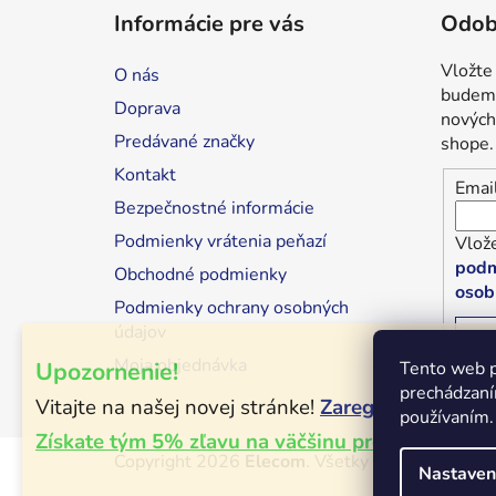
á
Informácie pre vás
Odob
p
ä
Vložte
O nás
t
budeme
Doprava
i
nových
Predávané značky
shope.
e
Kontakt
Emai
Bezpečnostné informácie
Podmienky vrátenia peňazí
Vlože
podm
Obchodné podmienky
osob
Podmienky ochrany osobných
údajov
P
Moja objednávka
Upozornenie!
Tento web p
prechádzaní
Vitajte na našej novej stránke!
Zaregistrujte sa!
používaním.
Získate tým 5% zľavu na väčšinu produktov!
Copyright 2026
Elecom
. Všetky práva vyhraden
Nastaven