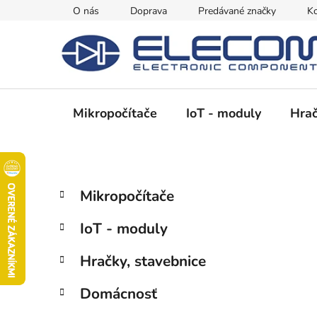
Prejsť
O nás
Doprava
Predávané značky
Ko
na
obsah
Mikropočítače
IoT - moduly
Hrač
B
K
Preskočiť
Mikropočítače
a
kategórie
o
t
č
IoT - moduly
e
n
g
ý
Hračky, stavebnice
ó
p
r
Domácnosť
i
a
e