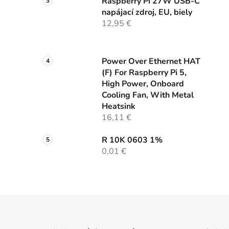
Raspberry Pi 27W USB-C
napájací zdroj, EU, biely
12,95 €
Power Over Ethernet HAT
(F) For Raspberry Pi 5,
High Power, Onboard
Cooling Fan, With Metal
Heatsink
16,11 €
R 10K 0603 1%
0,01 €
Z
á