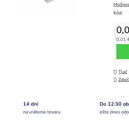
Možnos
5
Kód:
hviezdič
0,
0,01 
Jedno
Tlač
Zdieľ
14 dní
Do 12:30 o
na vrátenie tovaru
ešte dnes odo