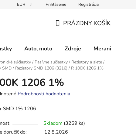
EUR
Prihlásenie
Registrácia
Obchodné podmienky
Podmienky ochrany osobných údajo
PRÁZDNY KOŠÍK
NÁKUPNÝ
KOŠÍK
astky
Auto, moto
Zdroje
Meranie - Spájk
ronické súčiastky
/
Pasívne súčiastky
/
Rezistory a siete
/
ry SMD
/
Rezistory SMD 1206 (3216)
/
R 100K 1206 1%
100K 1206 1%
rné
notené
Podrobnosti hodnotenia
enie
or SMD 1% 1206
tu
nosť
Skladom
(3269 ks)
 doručiť do:
12.8.2026