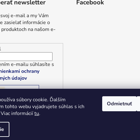
erať newsletter
Facebook
 svoj e-mail a my Vám
 zasielať informácie o
 produktoch na našom e-
l
ním e-mailu súhlasíte s
ienkami ochrany
ných údajov
RIHLÁSIŤ SA
oužíva súbory cookie. Ďalším
Odmietnuť
m tohto webu vyjadrujete súhlas s ich
 Viac informácií
tu
.
é.
ie
Tvoríme funkčné e-shopy