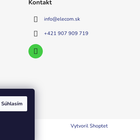
Kontakt
info
@
elecom.sk
+421 907 909 719
Súhlasím
Vytvoril Shoptet