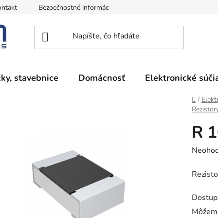
ntakt
Bezpečnostné informácie
Podmienky vrátenia peňazí
ky, stavebnice
Domácnosť
Elektronické súči
Domov
/
Elekt
Rezisto
R 
Prieme
Neohod
hodnot
Rezist
produk
je
Dostup
0,0
Môžeme
z