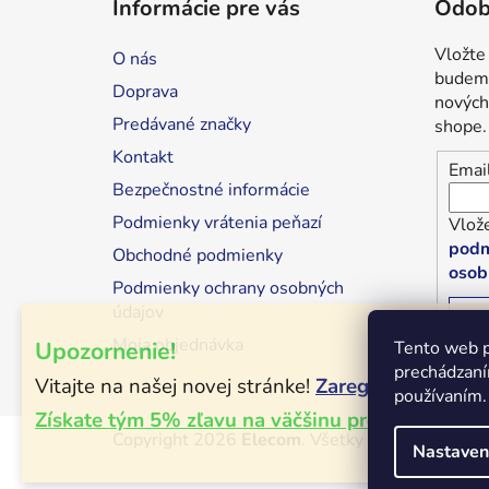
Informácie pre vás
Odob
p
ä
Vložte
O nás
t
budeme
Doprava
i
nových
Predávané značky
shope.
e
Kontakt
Emai
Bezpečnostné informácie
Podmienky vrátenia peňazí
Vlože
podm
Obchodné podmienky
osob
Podmienky ochrany osobných
údajov
P
Moja objednávka
Upozornenie!
Tento web p
prechádzaní
Vitajte na našej novej stránke!
Zaregistrujte sa!
používaním.
Získate tým 5% zľavu na väčšinu produktov!
Copyright 2026
Elecom
. Všetky práva vyhraden
Nastaven