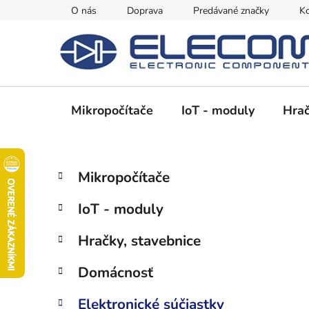
Prejsť
O nás
Doprava
Predávané značky
Ko
na
obsah
Mikropočítače
IoT - moduly
Hrač
B
K
Preskočiť
Mikropočítače
a
kategórie
o
t
č
IoT - moduly
e
n
g
ý
Hračky, stavebnice
ó
p
r
Domácnosť
i
a
e
n
Elektronické súčiastky