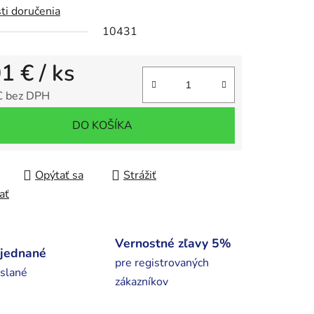
ti doručenia
10431
iek.
01 €
/ ks
€ bez DPH
tková cena:
DO KOŠÍKA
Opýtať sa
Strážiť
ať
Vernostné zľavy 5%
bjednané
pre registrovaných
slané
zákazníkov