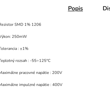
Popis
Di
Rezistor SMD 1% 1206
Výkon: 250mW
Tolerancia : ±1%
Teplotný rozsah : -55÷125°C
Maximálne pracovné napätie : 200V
Maximálne impulzné napätie : 400V