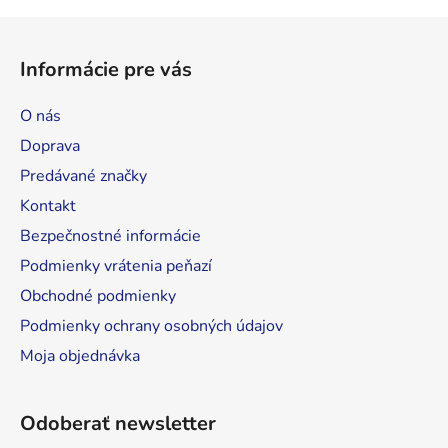
Z
á
Informácie pre vás
p
ä
O nás
t
Doprava
i
Predávané značky
e
Kontakt
Bezpečnostné informácie
Podmienky vrátenia peňazí
Obchodné podmienky
Podmienky ochrany osobných údajov
Moja objednávka
Odoberať newsletter