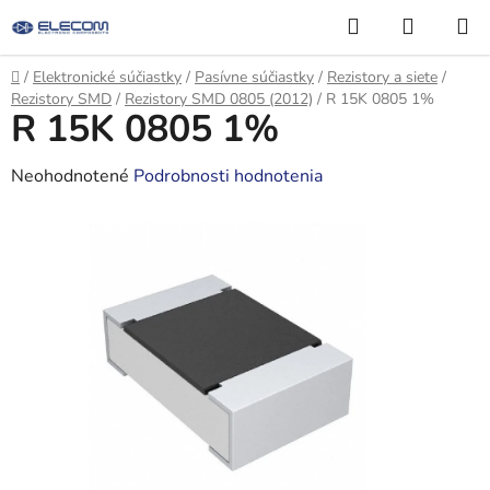
Prejsť
Hľadať
NÁKUP
na
KOŠÍK
obsah
Domov
/
Elektronické súčiastky
/
Pasívne súčiastky
/
Rezistory a siete
/
Rezistory SMD
/
Rezistory SMD 0805 (2012)
/
R 15K 0805 1%
R 15K 0805 1%
Priemerné
Neohodnotené
Podrobnosti hodnotenia
hodnotenie
produktu
je
0,0
z
5
hviezdičiek.