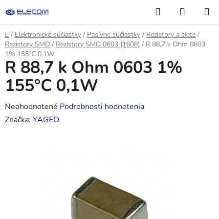
Prejsť
Hľadať
NÁKUP
na
KOŠÍK
obsah
Domov
/
Elektronické súčiastky
/
Pasívne súčiastky
/
Rezistory a siete
/
Rezistory SMD
/
Rezistory SMD 0603 (1608)
/
R 88,7 k Ohm 0603
1% 155°C 0,1W
R 88,7 k Ohm 0603 1%
155°C 0,1W
Priemerné
Neohodnotené
Podrobnosti hodnotenia
hodnotenie
Značka:
YAGEO
produktu
je
0,0
z
5
hviezdičiek.