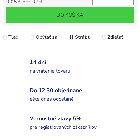
0,05 € bez DPH
Jednotková cena:
DO KOŠÍKA
Tlač
Opýtať sa
Strážiť
Zdieľať
14 dní
na vrátenie tovaru
Do 12:30 objednané
ešte dnes odoslané
Vernostné zľavy 5%
pre registrovaných zákazníkov