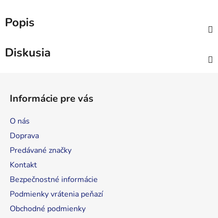
Popis
Diskusia
Z
á
Informácie pre vás
p
ä
O nás
t
Doprava
i
Predávané značky
e
Kontakt
Bezpečnostné informácie
Podmienky vrátenia peňazí
Obchodné podmienky