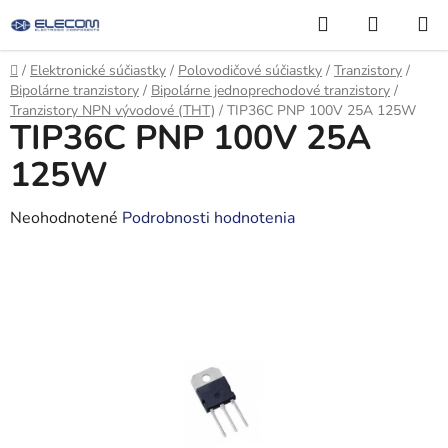
Prejsť
Hľadať
NÁKUP
na
KOŠÍK
obsah
Domov
/
Elektronické súčiastky
/
Polovodičové súčiastky
/
Tranzistory
/
Bipolárne tranzistory
/
Bipolárne jednoprechodové tranzistory
/
Tranzistory NPN vývodové (THT)
/
TIP36C PNP 100V 25A 125W
TIP36C PNP 100V 25A
125W
Priemerné
Neohodnotené
Podrobnosti hodnotenia
hodnotenie
produktu
je
0,0
z
5
hviezdičiek.