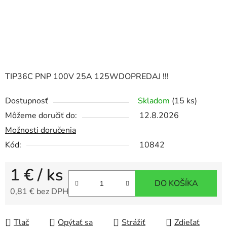
TIP36C PNP 100V 25A 125WDOPREDAJ !!!
Dostupnosť
Skladom
(15 ks)
Môžeme doručiť do:
12.8.2026
Možnosti doručenia
Kód:
10842
1 €
/ ks
DO KOŠÍKA
0,81 € bez DPH
Jednotková cena:
Tlač
Opýtať sa
Strážiť
Zdieľať