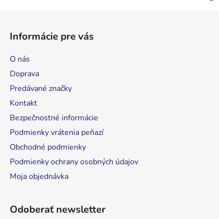
Z
á
Informácie pre vás
p
ä
O nás
t
Doprava
i
Predávané značky
e
Kontakt
Bezpečnostné informácie
Podmienky vrátenia peňazí
Obchodné podmienky
Podmienky ochrany osobných údajov
Moja objednávka
Odoberať newsletter